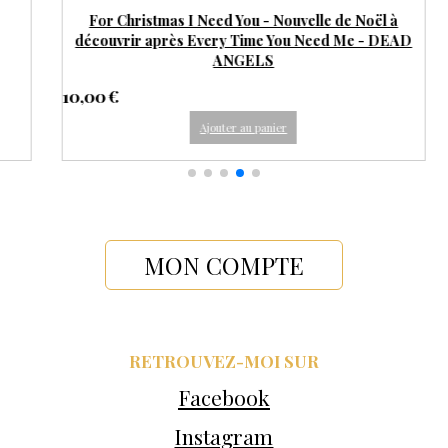
ry
Auprès de lui - Tome 1 - Série "Et si elle effaçait les
frontières" - DEAD ANGELS
20,00
€
Ajouter au panier
MON COMPTE
RETROUVEZ-MOI SUR
Facebook
Instagram