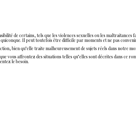
ilité de certains, tels que les violences sexuelles ou les maltraitances fa
uiconque. Il peut toutefois être difficile par moments et ne pas convenir
e fiction, bien qu’elle traite malheureusement de sujets réels dans notre m
ue vous affrontez des situations telles qu’elles sont décrites dans ce ro
ntez le besoin.