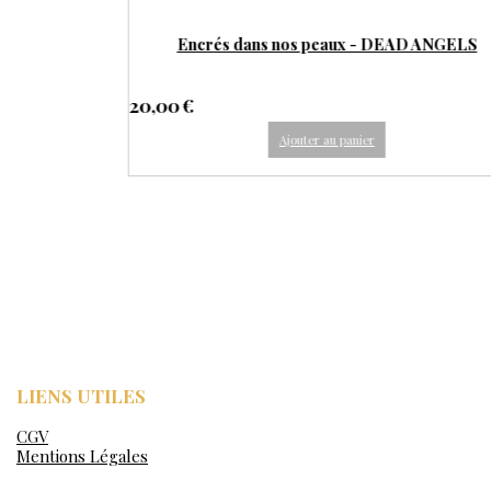
e Noël à
Carnets de notes illustrés - Edition spéciale "Eve
Me - DEAD
Time You Need Me X My World is yours"
10,00
€
Ajouter au panier
LIENS UTILES
CGV
Mentions Légales