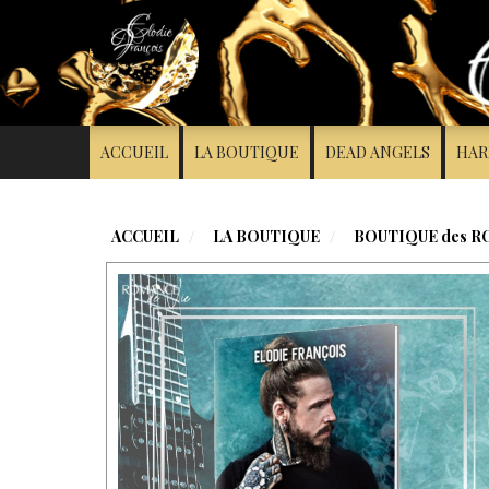
Panneau de gestion des cookies
ACCUEIL
LA BOUTIQUE
DEAD ANGELS
HAR
DEAD ANGELS
ACCUEIL
LA BOUTIQUE
BOUTIQUE des 
BOUTIQUE des ROMANS
BOUTIQUE des NOUVELLES
BOUTIQUE des GOODIES
LE SCEPTRE DE TOSCHK
SILENT TRUST