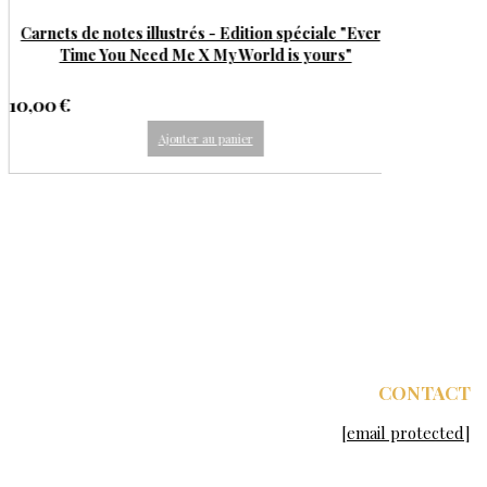
Auprès d'elle - Tome 2 - Série "Et si elle effaçait les
frontières" - DEAD ANGELS
20,00
€
Ajouter au panier
CONTACT
[email protected]