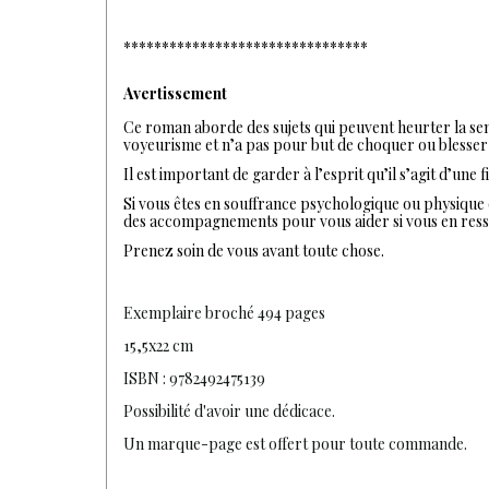
********************************
Avertissement
Ce roman aborde des sujets qui peuvent heurter la sensib
voyeurisme et n’a pas pour but de choquer ou blesser q
Il est important de garder à l’esprit qu’il s’agit d’un
Si vous êtes en souffrance psychologique ou physique q
des accompagnements pour vous aider si vous en resse
Prenez soin de vous avant toute chose.
Exemplaire broché 494 pages
15,5x22 cm
ISBN : 9782492475139
Possibilité d'avoir une dédicace.
Un marque-page est offert pour toute commande.