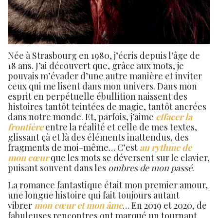
Née à Strasbourg en 1980, j’écris depuis l’âge de
18 ans. J’ai découvert que, grâce aux mots, je
pouvais m’évader d’une autre manière et inviter
ceux qui me lisent dans mon univers. Dans mon
esprit en perpétuelle ébullition naissent des
histoires tantôt teintées de magie, tantôt ancrées
dans notre monde. Et, parfois, j’aime
effacer la
frontière
entre la réalité et celle de mes textes,
glissant çà et là des éléments inattendus, des
fragments de moi-même… C’est
au rythme de
mon cœur
que les mots se déversent sur le clavier,
puisant souvent dans les
ombres de mon passé
.
La romance fantastique était mon premier amour,
une longue histoire qui fait toujours autant
vibrer
mon cœur et mon âme
… En 2019 et 2020, de
fabuleuses rencontres ont marqué un tournant