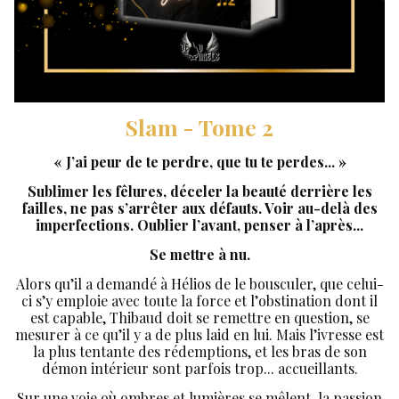
Slam - Tome 2
« J’ai peur de te perdre, que
tu
te perdes... »
Sublimer les fêlures, déceler la beauté derrière les
failles, ne pas s’arrêter aux défauts. Voir au-delà des
imperfections. Oublier l’
avant
, penser à l’
après
...
Se mettre à nu.
Alors qu’il a demandé à Hélios de le bousculer, que celui-
ci s’y emploie avec toute la force et l’obstination dont il
est capable, Thibaud doit se remettre en question, se
mesurer à ce qu’il y a de plus laid en lui. Mais l’ivresse est
la plus tentante des rédemptions, et les bras de son
démon intérieur sont parfois trop... accueillants.
Sur une voie où ombres et lumières se mêlent, la passion