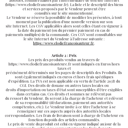
associés, commercialisés par l’intermédiaire de son site Internet
(https://www.elodiefrancoisauteur.fr). La liste et le descriptif des biens
et services proposés par le Vendeur peuvent être
consultés sur le site susmentionné.
Le Vendeur se réserve la possibilité de modifier les présentes, à tout
moment par la publication d’une nouvelle version sur son
site Internet. Les CGV applicables alors sont celles étant en vigueur à
la date du paiement (ou du premier paiement en cas de
paiements multiples) de la commande. Ces CGV sont consultables sur
le site Internet du Vendeur à l’adresse suivante :
https://www.elodiefrancoisauteur.fr
.
Article 2 : Prix
Les prix des produits vendus au travers de
https://www.elodiefrancoisauteure.fr sont indiqués en Euros hors
taxes et
précisément déterminés sur les pages de descriptifs des Produits. Ils
sont également indiqués en euros et hors frais spécifiques
d’expédition. La TVA est non applicable en vertu de l’article 293B du
CGI. Des droits de douane ou autres taxes locales ou
droits d’importation ou taxes d’état sont susceptibles d’être exigibles
dans certains cas. Ces droits et sommes ne relèvent pas
du ressort du Vendeur. Ils seront à la charge de l’acheteur et relèvent
de sa responsabilité (déclarations, paiement aux autorités
compétentes, etc.). Le Vendeur invite à ce titre l’acheteur à se
renseigner sur ces aspects auprès des autorités locales
correspondantes. Les frais de livraison sont à charge de l’Acheteur en
fonction du poids des articles commandés.
Le prix de vente du produit est celui en vigueur indiqué au jour de la