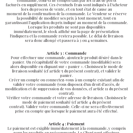
commande, celui-ci ne comportant par les frais de ports
facturés en supplément. Ces éventuels frais sont indiqués à l’Acheteur
lors du process de vente, et en tout état de cause au
moment de la confirmation de la commande. Le Vendeur se réserve
la possibilité de modifier ses prix à tout moment, tout en
garantissant l’application du prix indiqué au moment de la commande.
Lorsque les produits ne sont pas disponibles
immédiatement, le stock affiché sur la page de présentation
l'indiquera et la commande restera possible. Le délai de livraison
sera donc allongé et passera à 3 ou 4 semaines.
Article 3 : Commande
Pour effectuer une commande, ajoutez le produit désiré dans le
panier. Un récapitulatif de votre commande (modifiable) sera
alors disponible en cliquant sur « panier ». Choisissez le mode de
livraison souhaité (cf article 5 du présent contrat), et valider le
panier.
Créer un compte ou connectez-vous à un compte existant afin de
valider votre commande (vous disposez d’un droit d’accès, de
modification et de suppression de vos données, cf article 11 du présent
contrat).
Vérifier votre commande et votre adresse de livraison. Choisissez le
mode de paiement souhaité (cf article 4 du présent
contrat). Valider votre commande. Celle-ci ne sera effectivement
prise en compte que lorsque le paiement aura été effectué.
Article 4 : Paiement
Le paiement est exigible immédiatement à la commande, y compris
pour les produits en précommande. Le Client peut effectuer